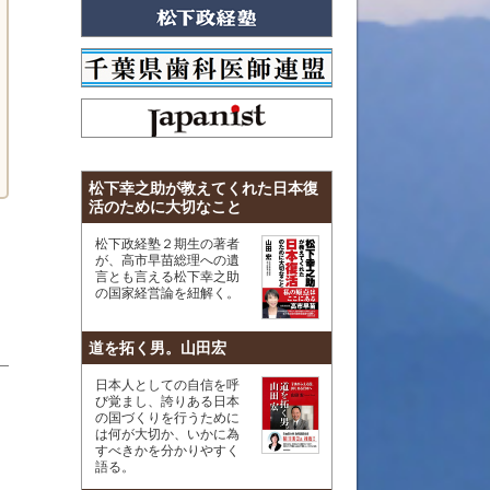
松下幸之助が教えてくれた日本復
活のために大切なこと
松下政経塾２期生の著者
が、高市早苗総理への遺
言とも言える松下幸之助
の国家経営論を紐解く。
道を拓く男。山田宏
日本人としての自信を呼
び覚まし、誇りある日本
の国づくりを行うために
は何が大切か、いかに為
すべきかを分かりやすく
語る。