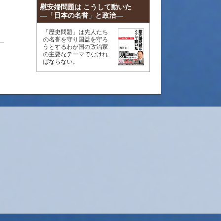
慰安婦問題は こうして動いた
―「日本の名誉」と政治―
「歴史問題」は先人たち
の名誉を守り国益を守ろ
うとするわが国の政治家
の主要なテーマでなけれ
ばならない。