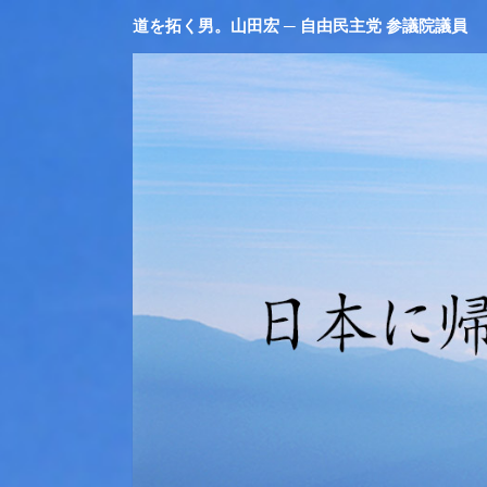
道を拓く男。山田宏 ─ 自由民主党 参議院議員