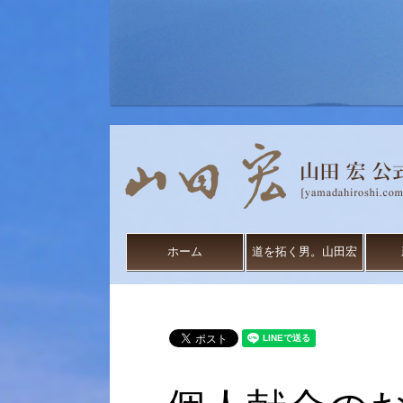
ホーム
道を拓く男。山田宏