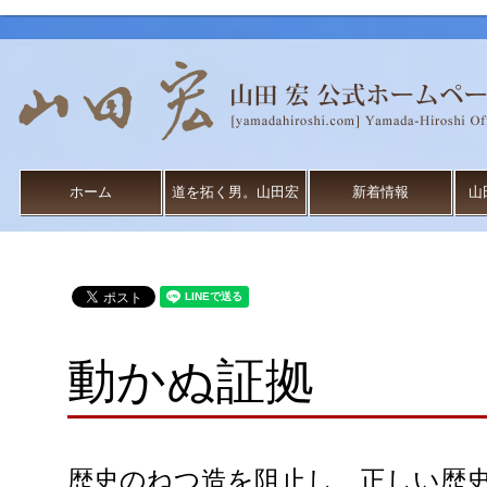
ホーム
道を拓く男。山田宏
新着情報
山
動かぬ証拠
歴史のねつ造を阻止し、正しい歴