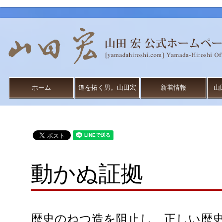
ホーム
道を拓く男。山田宏
新着情報
山
動かぬ証拠
歴史のねつ造を阻止し、正しい歴