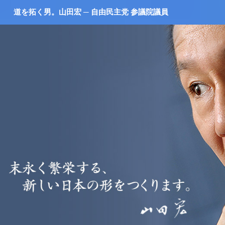
道を拓く男。山田宏 ─ 自由民主党 参議院議員