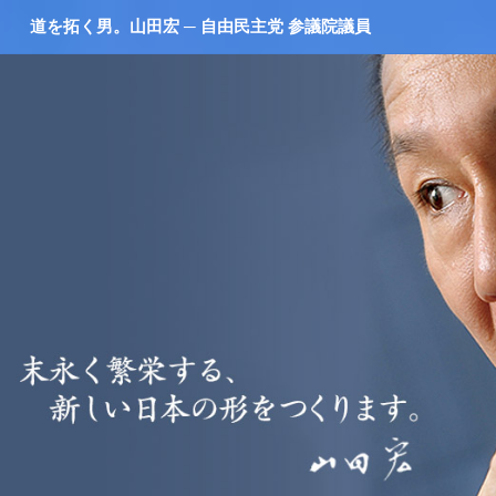
道を拓く男。山田宏 ─ 自由民主党 参議院議員