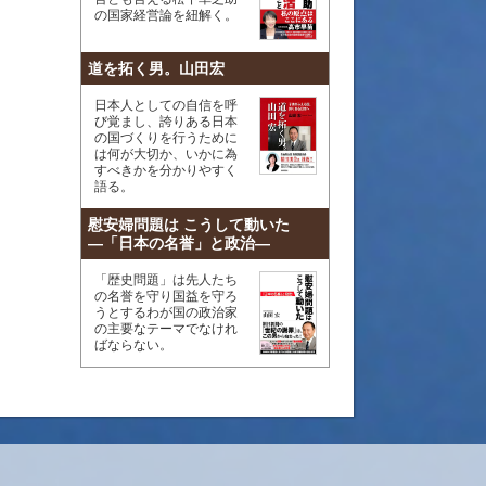
の国家経営論を紐解く。
道を拓く男。山田宏
日本人としての自信を呼
び覚まし、誇りある日本
の国づくりを行うために
は何が大切か、いかに為
すべきかを分かりやすく
語る。
慰安婦問題は こうして動いた
―「日本の名誉」と政治―
「歴史問題」は先人たち
の名誉を守り国益を守ろ
うとするわが国の政治家
の主要なテーマでなけれ
ばならない。