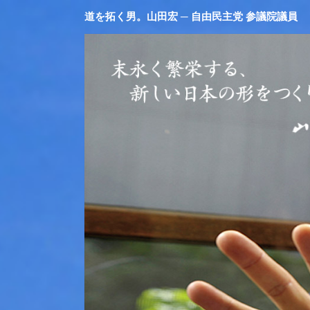
道を拓く男。山田宏 ─ 自由民主党 参議院議員