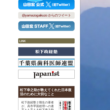
@yamazogaikuzo からのツイート
LINK
松下幸之助が教えてくれた日本復
活のために大切なこと
松下政経塾２期生の著者
が、高市早苗総理への遺
言とも言える松下幸之助