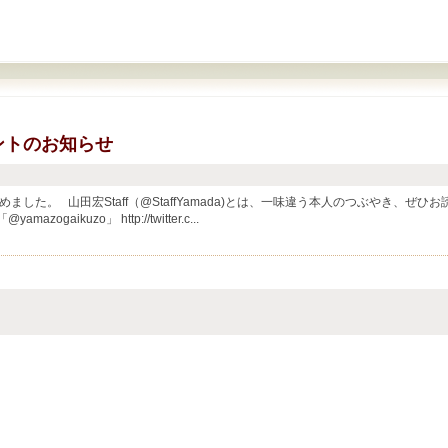
ントのお知らせ
した。 山田宏Staff（@StaffYamada)とは、一味違う本人のつぶやき、ぜひお
gaikuzo」 http://twitter.c...