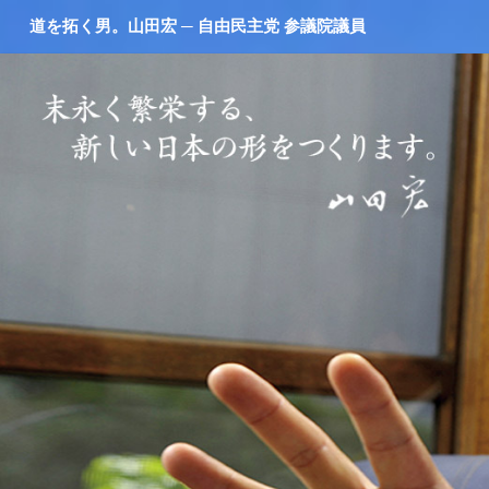
道を拓く男。山田宏 ─ 自由民主党 参議院議員