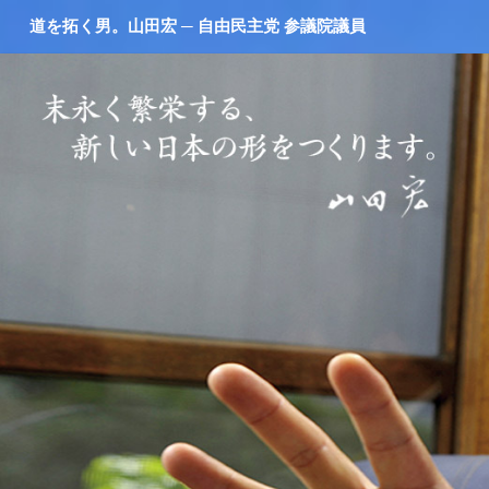
道を拓く男。山田宏 ─ 自由民主党 参議院議員