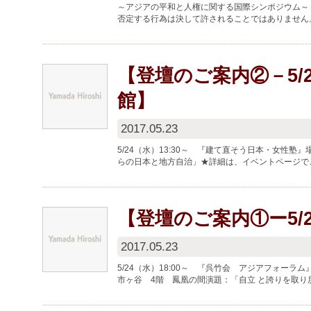
～アジアの平和と人権に関する国際シンポジウム～
否定する行為は決して許されることではありません
題を沢山の方々と共有していきたいと思...
【登壇のご案内②－5/
館】
2017.05.23
5/24（水）13:30～ 『建て直そう日本・女性
らの日本と地方自治」★詳細は、イベントページ
https:...
【登壇のご案内①ー5/
2017.05.23
5/24（水）18:00～ 『呉竹会 アジアフォーラ
市ヶ谷 4階 鳳凰の間演題：「自立 と誇りを取り
ださい。（詳細は、写...