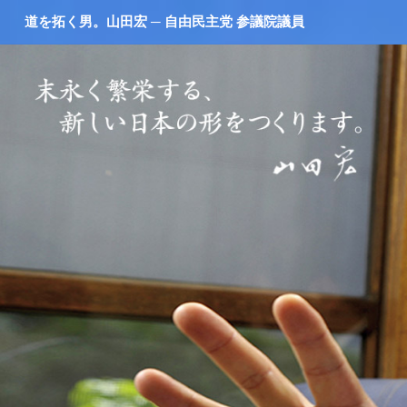
道を拓く男。山田宏 ─ 自由民主党 参議院議員