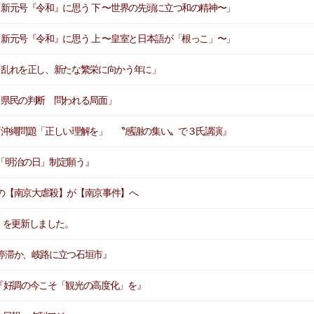
「新元号『令和』に思う 下 〜世界の先頭に立つ和の精神〜」
「新元号『令和』に思う 上 〜皇室と日本語が「根っこ」〜」
載「乱れを正し、新たな繁栄に向かう年に」
載「県民の判断 問われる局面」
載『沖縄問題「正しい理解を」 〝感謝の集い〟で３氏講演』
『「明治の日」制定願う』
６の【南京大虐殺】が【南京事件】へ
）を更新しました。
か停滞か、岐路に立つ石垣市』
載 『好調の今こそ「観光の高度化」を』