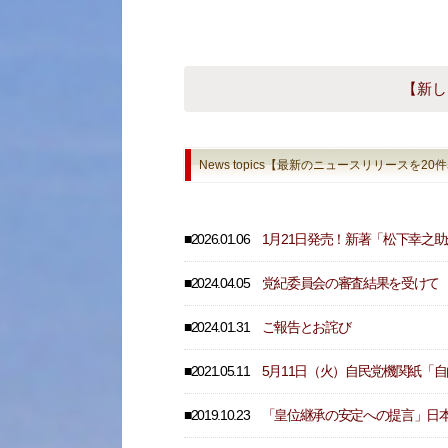
【新し
News topics【最新のニュースリリースを2
■2026.01.06
1月21日発売！新著「松下幸之
■2024.04.05
党紀委員会の審査結果を受けて
■2024.01.31
ご報告とお詫び
■2021.05.11
5月11日（火）自民党機関紙「
■2019.10.23
「皇位継承の安定への提言」日