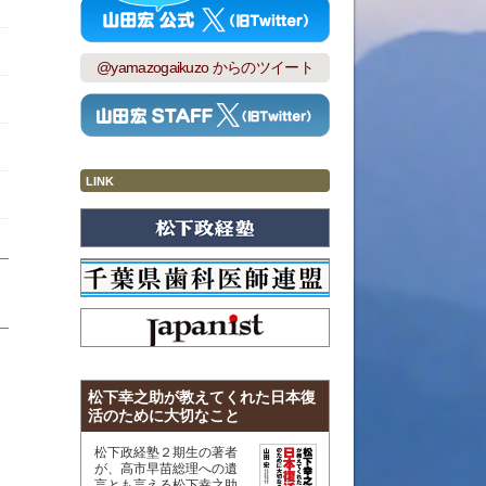
@yamazogaikuzo からのツイート
LINK
松下幸之助が教えてくれた日本復
活のために大切なこと
松下政経塾２期生の著者
が、高市早苗総理への遺
言とも言える松下幸之助