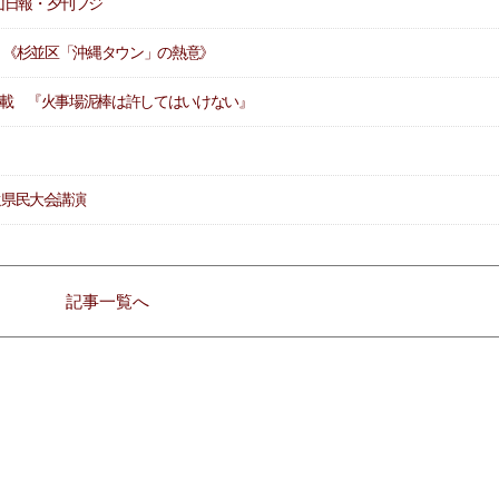
山日報・夕刊フジ
掲載 《杉並区「沖縄タウン」の熱意》
日掲載 『火事場泥棒は許してはいけない』
】
還県民大会講演
記事一覧へ