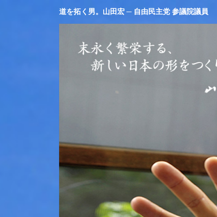
道を拓く男。山田宏 ─ 自由民主党 参議院議員