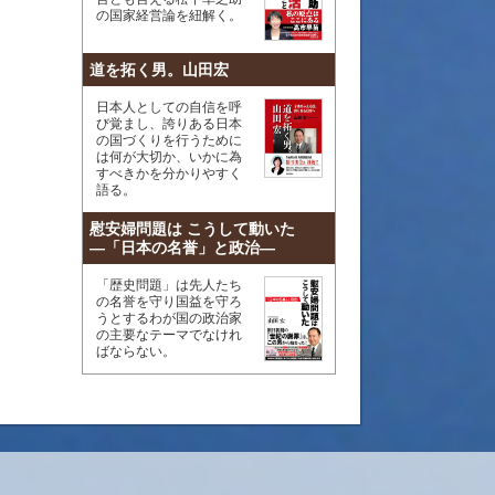
の国家経営論を紐解く。
道を拓く男。山田宏
日本人としての自信を呼
び覚まし、誇りある日本
の国づくりを行うために
は何が大切か、いかに為
すべきかを分かりやすく
語る。
慰安婦問題は こうして動いた
―「日本の名誉」と政治―
「歴史問題」は先人たち
の名誉を守り国益を守ろ
うとするわが国の政治家
の主要なテーマでなけれ
ばならない。