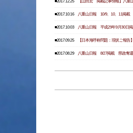
■2017.12.25
【山田宏 掲載記事情報】八重
■2017.10.16
八重山日報 10/9、10、11
■2017.10.03
八重山日報 平成29年9月30
■2017.09.25
【日本海呼称問題：現状ご報告
■2017.08.29
八重山日報 8/27掲載 県政奪