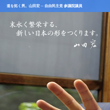
道を拓く男。山田宏 ─ 自由民主党 参議院議員