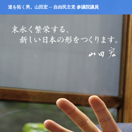
道を拓く男。山田宏 ─ 自由民主党 参議院議員