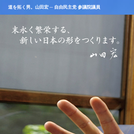
道を拓く男。山田宏 ─ 自由民主党 参議院議員