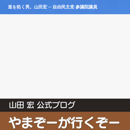
道を拓く男。山田宏 ─ 自由民主党 参議院議員