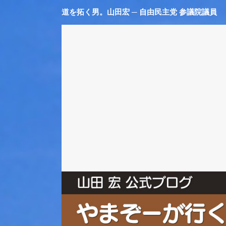
道を拓く男。山田宏 ─ 自由民主党 参議院議員