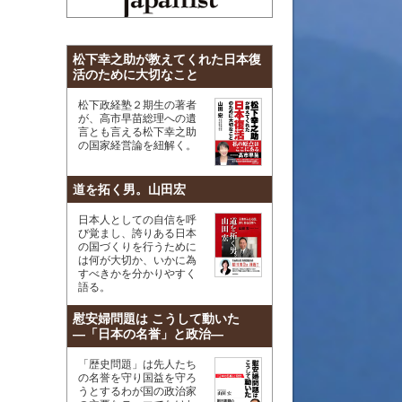
松下幸之助が教えてくれた日本復
活のために大切なこと
松下政経塾２期生の著者
が、高市早苗総理への遺
言とも言える松下幸之助
の国家経営論を紐解く。
道を拓く男。山田宏
日本人としての自信を呼
び覚まし、誇りある日本
の国づくりを行うために
は何が大切か、いかに為
すべきかを分かりやすく
語る。
慰安婦問題は こうして動いた
―「日本の名誉」と政治―
「歴史問題」は先人たち
の名誉を守り国益を守ろ
うとするわが国の政治家