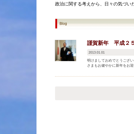
政治に関する考えから、日々の気づい
Blog
謹賀新年 平成２
2013.01.01
明けましておめでとうござい
さまもお健やかに新年をお迎
すっきりと明るい１年と...