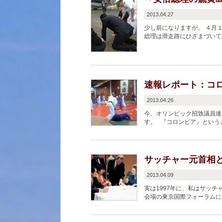
2013.04.27
少し前になりますが、 ４月
総理は滑走路にひざまづいて
ます。 立派です。言...
速報レポート：コ
2013.04.26
今、オリンピック招致議員連
す。 『コロンビア』という
がら海抜２６００メート...
サッチャー元首相
2013.04.09
実は1997年に、私はサッチ
会場の東京国際フォーラムに
だが開演10...