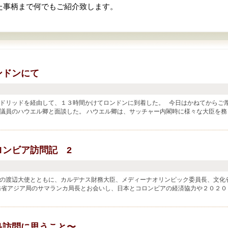
た事柄まで何でもご紹介致します。
ンドンにて
ドリッドを経由して、１３時間かけてロンドンに到着した。 今日はかねてからご
議員のハウエル卿と面談した。 ハウエル卿は、サッチャー内閣時に様々な大臣を務
ロンビア訪問記 2
の渡辺大使とともに、カルデナス財務大臣、メディーナオリンピック委員長、文化
務省アジア局のサマランカ局長とお会いし、日本とコロンビアの経済協力や２０２０
支援を要...
島訪問に思うこと〜