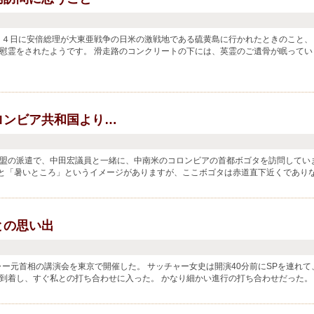
１４日に安倍総理が大東亜戦争の日米の激戦地である硫黄島に行かれたときのこと、
慰霊をされたようです。 滑走路のコンクリートの下には、英霊のご遺骨が眠ってい
ロンビア共和国より…
盟の派遣で、中田宏議員と一緒に、中南米のコロンビアの首都ボゴタを訪問してい
と「暑いところ」というイメージがありますが、ここボゴタは赤道直下近くであり
との思い出
ャー元首相の講演会を東京で開催した。 サッチャー女史は開演40分前にSPを連れて
到着し、すぐ私との打ち合わせに入った。 かなり細かい進行の打ち合わせだった