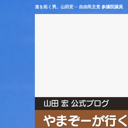
道を拓く男。山田宏 ─ 自由民主党 参議院議員