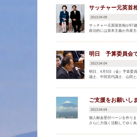
サッチャー元英首
2013.04.09
サッチャー元英国首相が87歳
政治的には資本主義か共産主
経験した。 その対立にサッチ.
明日 予算委員会
2013.04.04
明日、4月5日（金）予算委員
議士、中田宏代議士、山田と続
ご支援をお願いし
2013.04.04
個人献金受付ページを作りま
さらに力強く活動してゆく為
https://www.y...