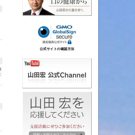
公式サイトの確認方法
ま
な
、
。