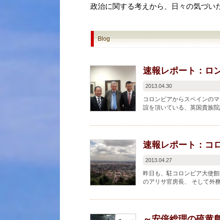
政治に関する考えから、日々の気づい
Blog
速報レポート：ロ
2013.04.30
コロンビアからスペインのマ
誼を頂いている、英国貴族院
めた知日派議員の重鎮で...
速報レポート：コ
2013.04.27
昨日も、駐コロンビア大使館
のアリサ官房長、 そして外
年オリンピックの東京招致への
～安倍総理の硫黄