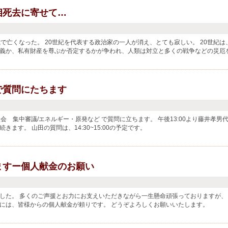
相死去に寄せて…
で亡くなった。 20世紀を代表する政治家の一人が消え、とても寂しい。 20世紀は
義か、私有財産を尊ぶか否定するかが争われ、人類は対立と多くの戦争などの災厄
..
で質問にたちます
会 集中審議/エネルギー・原発など で質問に立ちます。 午後13:00より藤井孝男
きます。 山田の質問は、14:30~15:00の予定です。
ますー個人献金のお願い
した。 多くのご声援とお力にお支えいただきながら一生懸命頑張っておりますが、
には、皆様からの個人献金が頼りです。 どうぞよろしくお願いいたします。