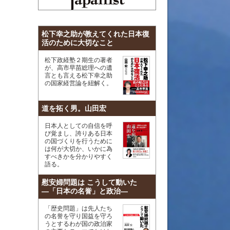
松下幸之助が教えてくれた日本復
活のために大切なこと
松下政経塾２期生の著者
が、高市早苗総理への遺
言とも言える松下幸之助
の国家経営論を紐解く。
道を拓く男。山田宏
日本人としての自信を呼
び覚まし、誇りある日本
の国づくりを行うために
は何が大切か、いかに為
すべきかを分かりやすく
語る。
慰安婦問題は こうして動いた
―「日本の名誉」と政治―
「歴史問題」は先人たち
の名誉を守り国益を守ろ
うとするわが国の政治家