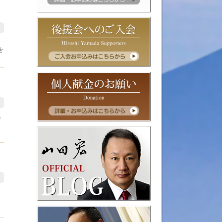
、
を
代