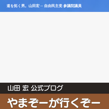
道を拓く男。山田宏 ─ 自由民主党 参議院議員